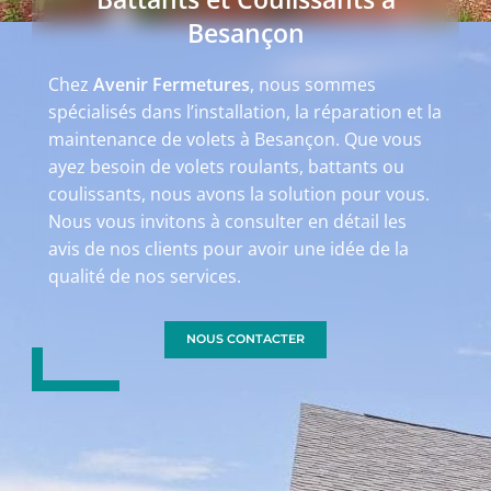
Besançon
Chez
Avenir Fermetures
, nous sommes
spécialisés dans l’installation, la réparation et la
maintenance de volets à Besançon. Que vous
ayez besoin de volets roulants, battants ou
coulissants, nous avons la solution pour vous.
Nous vous invitons à consulter en détail les
avis de nos clients pour avoir une idée de la
qualité de nos services.
NOUS CONTACTER