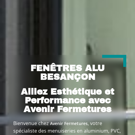
FENÊTRES ALU
BESANÇON
Alliez Esthétique et
Performance avec
Avenir Fermetures
Bienvenue chez
, votre
Avenir Fermetures
spécialiste des menuiseries en aluminium, PVC,