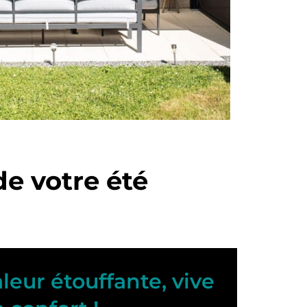
 de votre été
aleur étouffante, vive