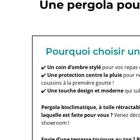
Une pergola pour
Pourquoi choisir un
✔️
Un coin d’ombre stylé
pour vos repas 
✔️
Une protection contre la pluie
pour ne
coussins à la première goutte !
✔️
Une touche design et moderne
qui su
Pergola bioclimatique, à toile rétract
laquelle est faite pour vous ?
Venez déco
showroom !
Envie d’une terrasse toujours au top ? 