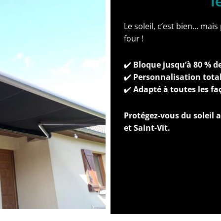
l
Le soleil, c’est bien… mai
four !
✔️
Bloque jusqu’à 80 % de
✔️
Personnalisation tota
✔️
Adapté à toutes les fa
Protégez-vous du soleil a
et Saint-Vit.