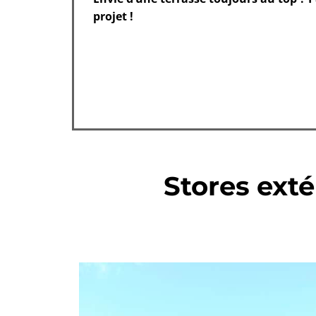
projet !
Stores extér