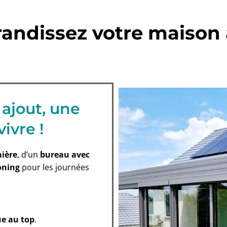
randissez votre maison
 ajout, une
vivre !
mière
, d’un
bureau avec
oning
pour les journées
ue au top
.