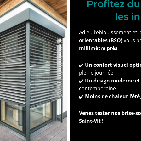
Profitez du
les i
Adieu l’éblouissement et l
orientables (BSO)
vous p
millimètre près
.
✔️
Un confort visuel opt
pleine journée.
✔️
Un design moderne et
contemporaine.
✔️
Moins de chaleur l’été,
Venez tester nos brise-so
Saint-Vit !